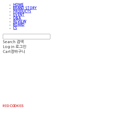
HOME
BRAND STORY
PRODUCTS
EVENT
Q&A
REVIEW
BOARD
CS
Search
검색
Log In
로그인
Cart
장바구니
RED COOKIES