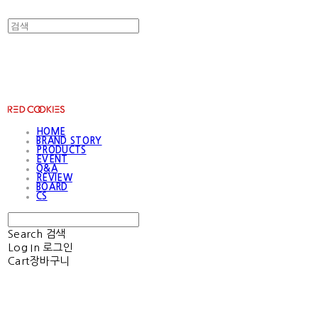
RED COOKIES
HOME
BRAND STORY
PRODUCTS
EVENT
Q&A
REVIEW
BOARD
CS
Search
검색
Log In
로그인
Cart
장바구니