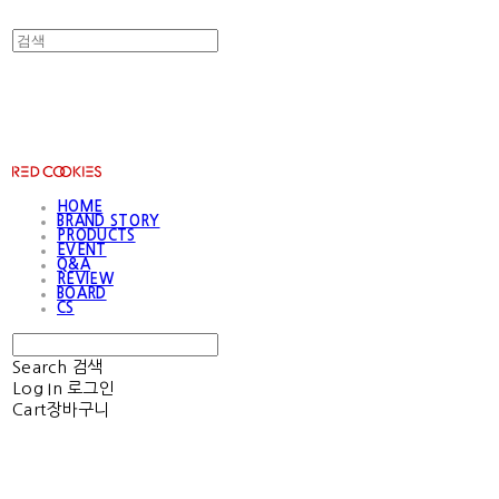
RED COOKIES
HOME
BRAND STORY
PRODUCTS
EVENT
Q&A
REVIEW
BOARD
CS
Search
검색
Log In
로그인
Cart
장바구니