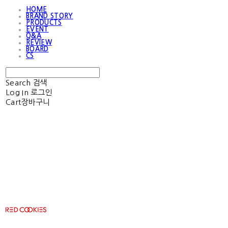
HOME
BRAND STORY
PRODUCTS
EVENT
Q&A
REVIEW
BOARD
CS
Search
검색
Log In
로그인
Cart
장바구니
RED COOKIES