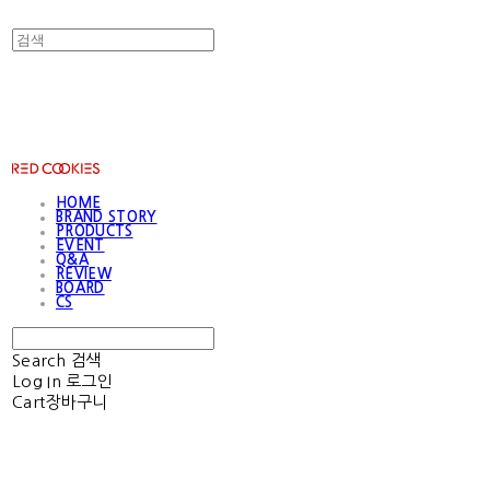
RED COOKIES
HOME
BRAND STORY
PRODUCTS
EVENT
Q&A
REVIEW
BOARD
CS
Search
검색
Log In
로그인
Cart
장바구니