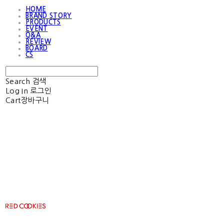
HOME
BRAND STORY
PRODUCTS
EVENT
Q&A
REVIEW
BOARD
CS
Search
검색
Log In
로그인
Cart
장바구니
RED COOKIES