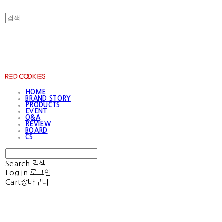
RED COOKIES
HOME
BRAND STORY
PRODUCTS
EVENT
Q&A
REVIEW
BOARD
CS
Search
검색
Log In
로그인
Cart
장바구니