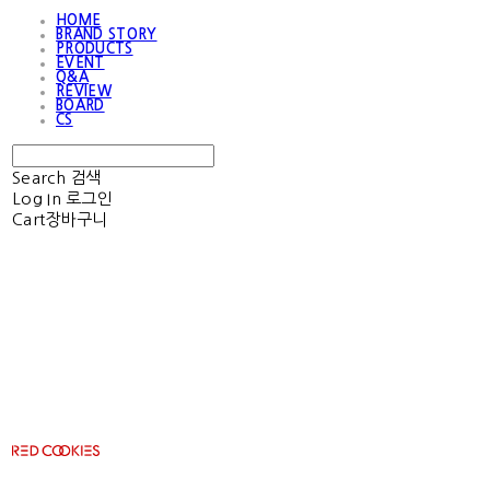
HOME
BRAND STORY
PRODUCTS
EVENT
Q&A
REVIEW
BOARD
CS
Search
검색
Log In
로그인
Cart
장바구니
RED COOKIES