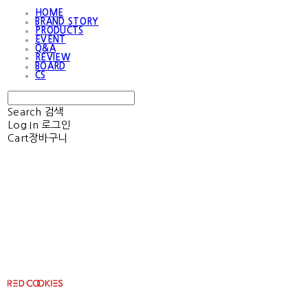
HOME
BRAND STORY
PRODUCTS
EVENT
Q&A
REVIEW
BOARD
CS
Search
검색
Log In
로그인
Cart
장바구니
RED COOKIES