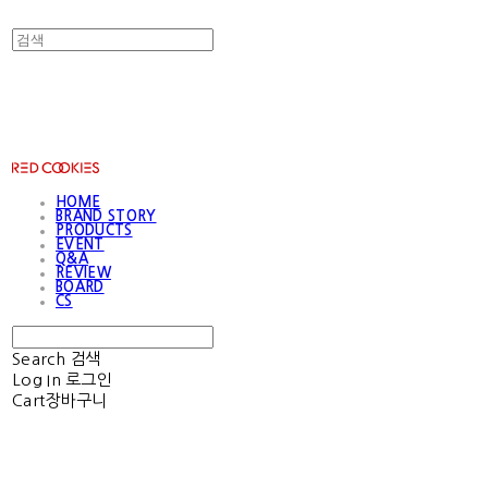
RED COOKIES
HOME
BRAND STORY
PRODUCTS
EVENT
Q&A
REVIEW
BOARD
CS
Search
검색
Log In
로그인
Cart
장바구니