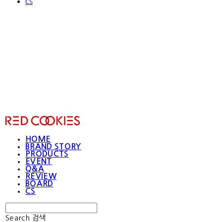
CS
RED COOKIES
HOME
BRAND STORY
PRODUCTS
EVENT
Q&A
REVIEW
BOARD
CS
Search
검색