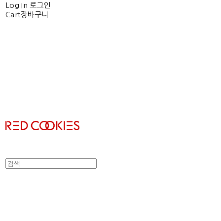
Log In
로그인
Cart
장바구니
RED COOKIES
RED COOKIES