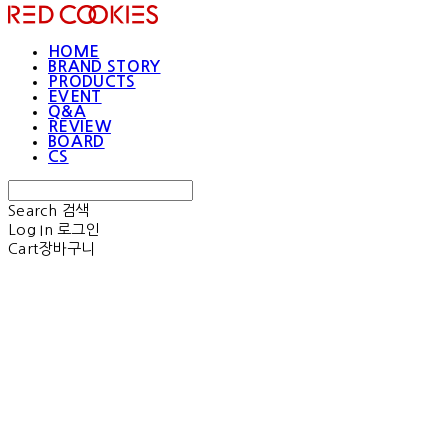
HOME
BRAND STORY
PRODUCTS
EVENT
Q&A
REVIEW
BOARD
CS
Search
검색
Log In
로그인
Cart
장바구니
RED COOKIES