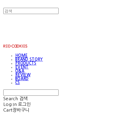
RED COOKIES
HOME
BRAND STORY
PRODUCTS
EVENT
Q&A
REVIEW
BOARD
CS
Search
검색
Log In
로그인
Cart
장바구니