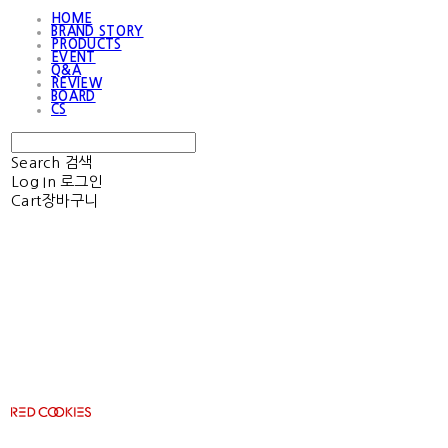
HOME
BRAND STORY
PRODUCTS
EVENT
Q&A
REVIEW
BOARD
CS
Search
검색
Log In
로그인
Cart
장바구니
RED COOKIES